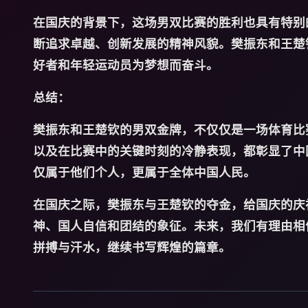
在国庆的背景下，这场男双比赛的胜利也具有特别
断追求卓越、创新发展的精神风貌。樊振东和王楚
好者和年轻运动员为梦想而奋斗。
总结：
樊振东和王楚钦的男双金牌，不仅仅是一场体育比
以及在比赛中的关键时刻的冷静表现，都彰显了中
仅属于他们个人，更属于全体中国人民。
在国庆之际，樊振东与王楚钦的夺金，给国庆的庆
神、国人自信和团结的象征。未来，我们有理由相
拼搏与汗水，继续书写辉煌的篇章。