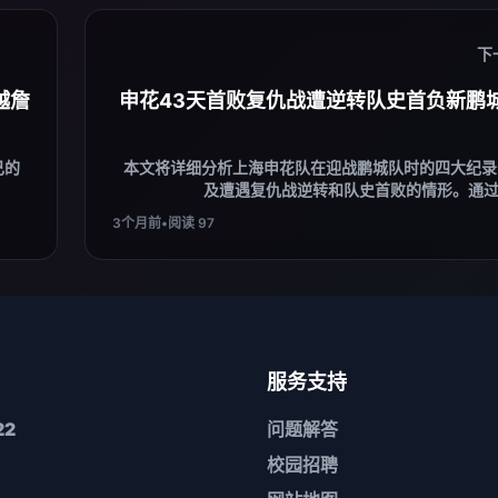
下
越詹
申花43天首败复仇战遭逆转队史首负新鹏
己的
本文将详细分析上海申花队在迎战鹏城队时的四大纪录
及遭遇复仇战逆转和队史首败的情形。通过回
3个月前
•
阅读 97
服务支持
22
问题解答
校园招聘