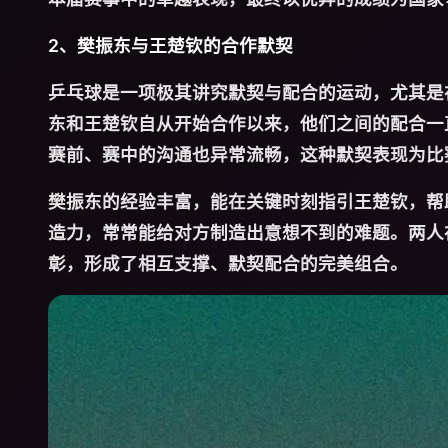
2、樊振东与王楚钦的合作默契
乒乓球是一项极其讲究默契与配合的运动，尤其是
东和王楚钦自从开始合作以来，他们之间的配合一
赛前、赛中的沟通也异常流畅，这种默契表现为比
樊振东的经验丰富，能在关键时刻指引王楚钦，帮
造力，常常能给对方制造出意想不到的难题。两人
彰，形成了相互支撑、默契配合的完美组合。