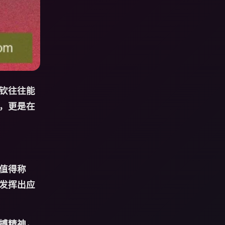
钦往往能
，更是在
值得称
发挥出应
搏精神，