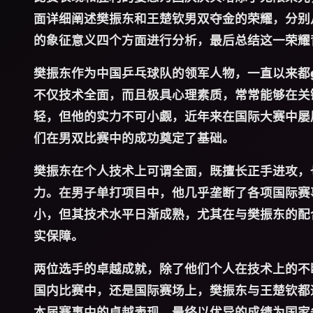
面详细阐述樊振东和王楚钦男双夺金的荣耀，分别
的象征意义四个方面进行分析，最后总结这一荣耀
樊振东作为中国乒乓球队的领军人物，一直以来都
不仅技术全面，而且极具心理素质，常常能够在关
轻，但他的实力不可小觑，近年来在国际大赛中屡
们在男双比赛中的成功奠定了基础。
樊振东在个人技术上可谓全面，既擅长正手进攻，
力。在男子单打项目中，他几乎垄断了各项国际赛
小，但其技术水平日渐成熟，尤其在与樊振东的配
实保障。
两位选手的卓越成就，除了他们个人在技术上的不
国内比赛中，还是国际赛场上，樊振东与王楚钦都
本届赛事中的卓越表现，最终以优异的成绩为国家