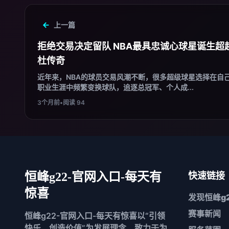
上一篇
拒绝交易决定留队 NBA最具忠诚心球星诞生超
杜传奇
近年来，NBA的球员交易风潮不断，很多超级球星选择在自
职业生涯中频繁变换球队，追逐总冠军、个人成...
3个月前
•
阅读 94
恒峰g22-官网入口-每天有
快速链接
惊喜
发现
恒峰g
赛事新闻
恒峰g22-官网入口-每天有惊喜以“引领
快乐，创造价值”为发展理念，致力于为