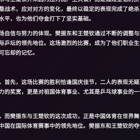
整战术，应对对方的变化，最终以稳定的表现完成了绝杀
水平，也为他们夺金打下了坚实基础。
场自信与努力的体现。樊振东和王楚钦通过不断的调整与
际乒坛的领先地位。这场激烈的比赛，成为了他们职业生
可忘却的记忆。
。首先，这场比赛的胜利恰逢国庆佳节，二人的表现无疑
力的奖赏，更是对祖国体育事业、尤其是乒乓球事业的一
，而樊振东与王楚钦的这次成功，正是中国体育在世界舞
中国在国际体育赛事中的领先地位。樊振东和王楚钦的夺