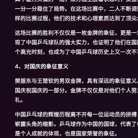
一分一分稳住了局势。在这场比赛中，二人不断调
样的比赛过程，他们的技术和心理素质达到了顶尖
这场比赛的胜利不仅仅是一枚金牌的象征，更是一
现了中国乒乓球队的强大实力，也证明了他们在国
个高光时刻，也成为了中国乒乓球历史上又一次不
4、对国庆的象征意义
樊振东与王楚钦的男双金牌，具有深远的象征意义
国庆祝国庆的一部分。金牌不仅仅是对他们个人努
礼。
中国乒乓球的辉煌历程离不开每一位运动员的拼搏
崭露头角的缩影。乒乓球作为中国的国球，代表了
是个人成就的体现，也是国家荣誉的象征。